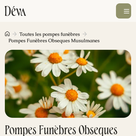
Ouvrir le men
Obsèques
Toutes les pompes funèbres
Pompes Funèbres Obseques Musulmanes
Prévoyance
Monument funéraire
Livraison de fleurs
Blog
Pompes Funèbres Obseques