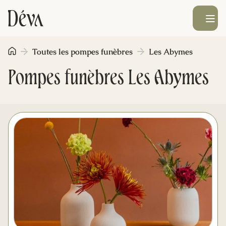
Ouvrir le men
Toutes les pompes funèbres
Les Abymes
Obsèques
Pompes funèbres Les Abymes
Prévoyance
Monument funéraire
Livraison de fleurs
Blog