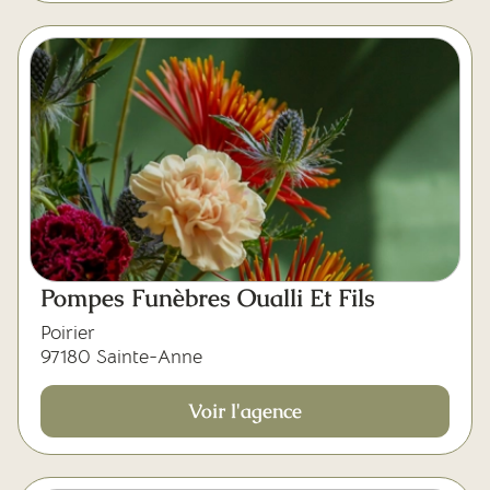
Pompes Funèbres Oualli Et Fils
Poirier
97180 Sainte-Anne
Voir l'agence