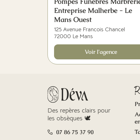
Pompes Funèbres Marbreri
Entreprise Malherbe - Le
Mans Ouest
125 Avenue Francois Chancel
72000 Le Mans
Voir l'agence
R
Pr
Des repères clairs pour
A
les obsèques 🕊️
en
Ta
07 86 75 37 90