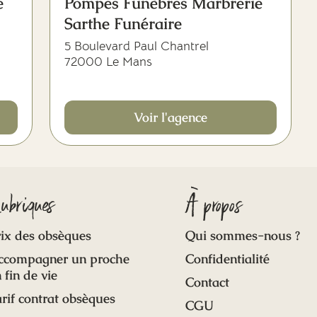
e
Pompes Funèbres Marbrerie
Sarthe Funéraire
5 Boulevard Paul Chantrel
72000 Le Mans
Voir l'agence
ubriques
À propos
ix des obsèques
Qui sommes-nous ?
ccompagner un proche
Confidentialité
 fin de vie
Contact
rif contrat obsèques
CGU