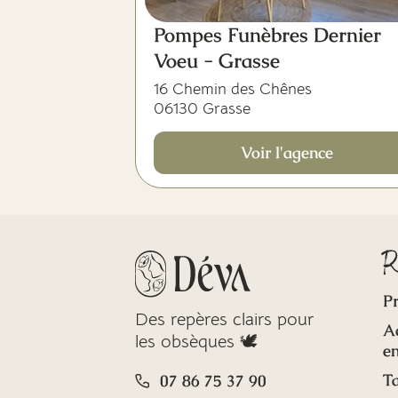
Pompes Funèbres Dernier
Voeu - Grasse
16 Chemin des Chênes
06130 Grasse
Voir l'agence
R
Pr
Des repères clairs pour
A
les obsèques 🕊️
en
Ta
07 86 75 37 90