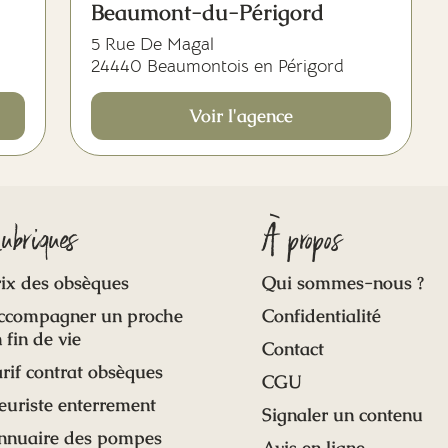
Beaumont-du-Périgord
5 Rue De Magal
24440 Beaumontois en Périgord
Voir l'agence
ubriques
À propos
ix des obsèques
Qui sommes-nous ?
ccompagner un proche
Confidentialité
 fin de vie
Contact
rif contrat obsèques
CGU
euriste enterrement
Signaler un contenu
nnuaire des pompes
Avis en ligne