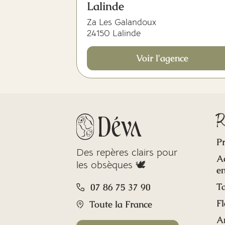
Lalinde
Za Les Galandoux
24150 Lalinde
Voir l'agence
R
Pr
Des repères clairs pour
A
les obsèques 🕊️
en
Ta
07 86 75 37 90
Fl
Toute la France
A