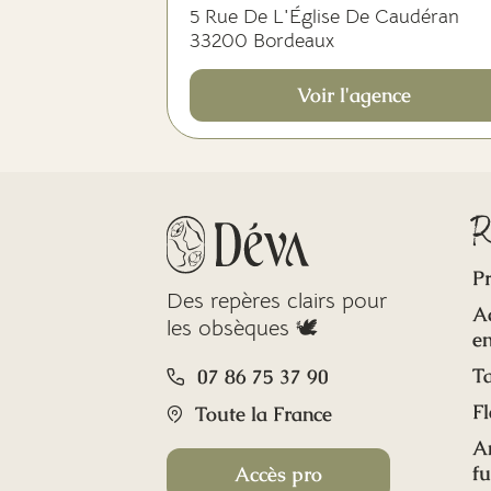
5 Rue De L'Église De Caudéran
33200 Bordeaux
Voir l'agence
R
Pr
Des repères clairs pour
A
les obsèques 🕊️
en
Ta
07 86 75 37 90
Fl
Toute la France
A
f
Accès pro