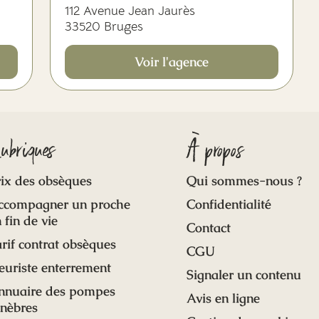
112 Avenue Jean Jaurès
33520 Bruges
Voir l'agence
ubriques
À propos
ix des obsèques
Qui sommes-nous ?
ccompagner un proche
Confidentialité
 fin de vie
Contact
rif contrat obsèques
CGU
euriste enterrement
Signaler un contenu
nnuaire des pompes
Avis en ligne
unèbres