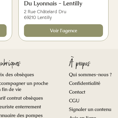
Du Lyonnais - Lentilly
2 Rue Châtelard Dru
69210 Lentilly
Voir l'agence
ubriques
À propos
ix des obsèques
Qui sommes-nous ?
ccompagner un proche
Confidentialité
 fin de vie
Contact
rif contrat obsèques
CGU
euriste enterrement
Signaler un contenu
nnuaire des pompes
Avis en ligne