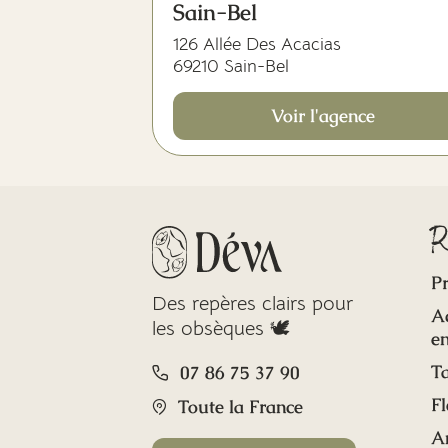
Sain-Bel
126 Allée Des Acacias
69210 Sain-Bel
Voir l'agence
R
Pr
Des repères clairs pour
A
les obsèques 🕊️
en
Ta
07 86 75 37 90
Fl
Toute la France
A