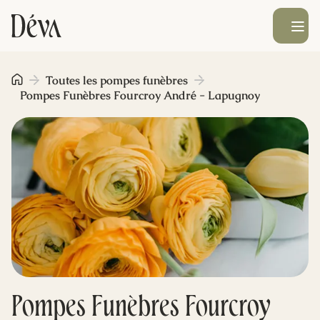
Ouvrir le men
Obsèques
Toutes les pompes funèbres
Pompes Funèbres Fourcroy André - Lapugnoy
Prévoyance
Monument funéraire
Livraison de fleurs
Blog
Pompes Funèbres Fourcroy