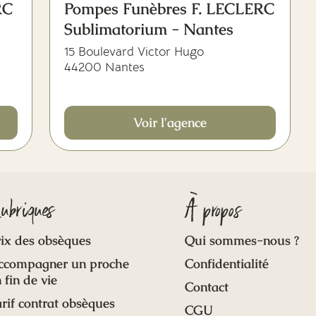
RC
Pompes Funèbres F. LECLERC
Sublimatorium - Nantes
15 Boulevard Victor Hugo
44200 Nantes
Voir l'agence
ubriques
À propos
ix des obsèques
Qui sommes-nous ?
ccompagner un proche
Confidentialité
 fin de vie
Contact
rif contrat obsèques
CGU