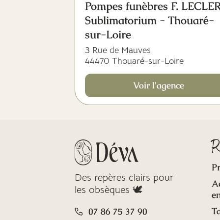
Pompes funèbres F. LECLE
Sublimatorium - Thouaré-
sur-Loire
3 Rue de Mauves
44470 Thouaré-sur-Loire
Voir l'agence
R
Pr
Des repères clairs pour
A
les obsèques 🕊️
en
Ta
07 86 75 37 90