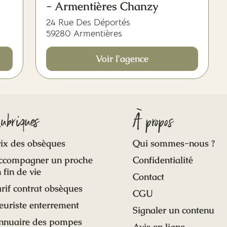
- Armentières Chanzy
24 Rue Des Déportés
59280 Armentières
Voir l'agence
ubriques
À propos
ix des obsèques
Qui sommes-nous ?
ccompagner un proche
Confidentialité
 fin de vie
Contact
rif contrat obsèques
CGU
euriste enterrement
Signaler un contenu
nnuaire des pompes
Avis en ligne