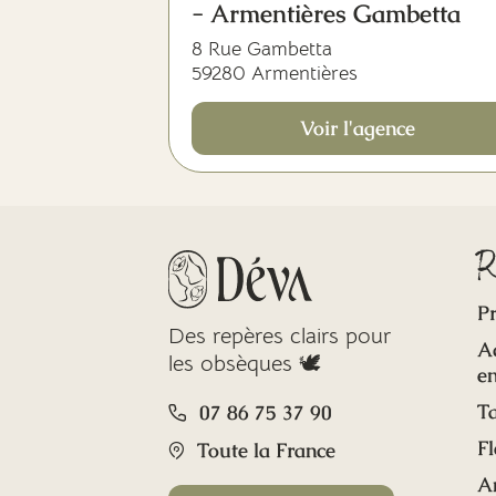
- Armentières Gambetta
8 Rue Gambetta
59280 Armentières
Voir l'agence
R
Pr
Des repères clairs pour
A
les obsèques 🕊️
en
Ta
07 86 75 37 90
Fl
Toute la France
A