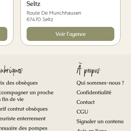
Seltz
Route De Munchhausen
67470 Seltz
Voir l'agence
ubriques
À propos
ix des obsèques
Qui sommes-nous ?
ccompagner un proche
Confidentialité
 fin de vie
Contact
rif contrat obsèques
CGU
euriste enterrement
Signaler un contenu
nnuaire des pompes
Avis en ligne