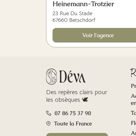
Heinemann-Trotzier
23 Rue Du Stade
67660 Betschdorf
Voir l'agence
R
Pr
Des repères clairs pour
A
les obsèques 🕊️
en
Ta
07 86 75 37 90
Fl
Toute la France
A