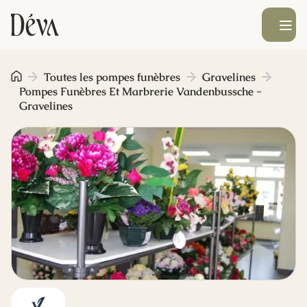
Ouvrir le men
Obsèques
Toutes les pompes funèbres
Gravelines
Pompes Funèbres Et Marbrerie Vandenbussche -
Gravelines
Prévoyance
Monument funéraire
Livraison de fleurs
Blog