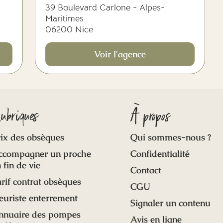
39 Boulevard Carlone - Alpes-
Maritimes
06200 Nice
Voir l'agence
ubriques
À propos
ix des obsèques
Qui sommes-nous ?
ccompagner un proche
Confidentialité
 fin de vie
Contact
rif contrat obsèques
CGU
euriste enterrement
Signaler un contenu
nnuaire des pompes
Avis en ligne