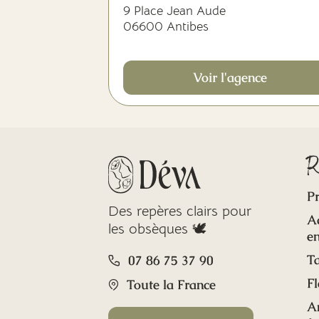
9 Place Jean Aude
06600 Antibes
Voir l'agence
R
Pr
Des repères clairs pour
A
les obsèques 🕊️
en
Ta
07 86 75 37 90
Fl
Toute la France
A