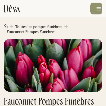
Ouvrir le men
Obsèques
Toutes les pompes funèbres
Fauconnet Pompes Funèbres
Prévoyance
Monument funéraire
Livraison de fleurs
Blog
Fauconnet Pompes Funèbres