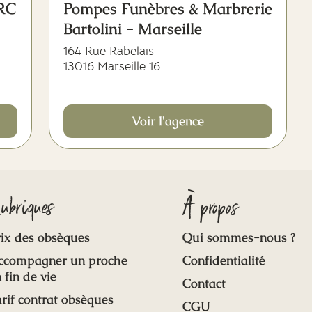
ERC
Pompes Funèbres & Marbrerie
Bartolini - Marseille
164 Rue Rabelais
13016 Marseille 16
Voir l'agence
ubriques
À propos
ix des obsèques
Qui sommes-nous ?
ccompagner un proche
Confidentialité
 fin de vie
Contact
rif contrat obsèques
CGU