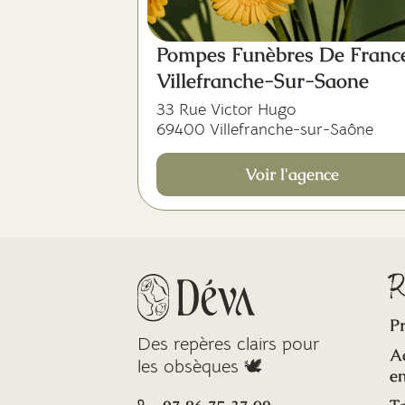
Pompes Funèbres De Franc
Villefranche-Sur-Saone
33 Rue Victor Hugo
69400 Villefranche-sur-Saône
Voir l'agence
R
Pr
Des repères clairs pour
A
les obsèques 🕊️
en