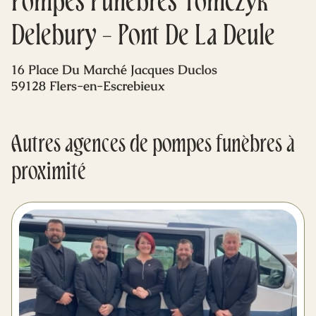
Pompes Funèbres Tomczyk
Mes dernières volontés
Delebury - Pont De La Deule
16 Place Du Marché Jacques Duclos
59128 Flers-en-Escrebieux
Autres agences de pompes funèbres à
proximité