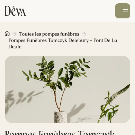
Ouvrir le men
Obsèques
Toutes les pompes funèbres
Pompes Funèbres Tomczyk Delebury - Pont De La
Deule
Prévoyance
Monument funéraire
Livraison de fleurs
Blog