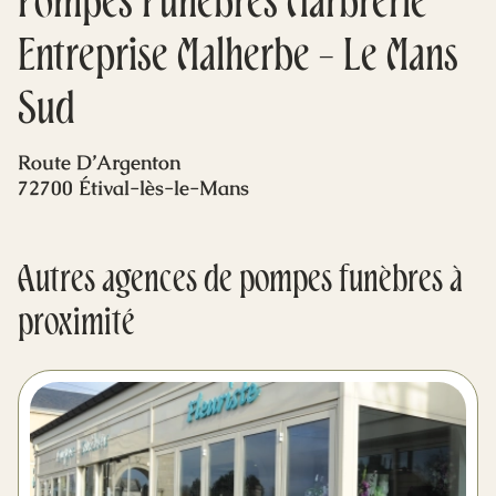
Pompes Funèbres Marbrerie
Mes dernières volontés
Entreprise Malherbe - Le Mans
Sud
Route D’Argenton
72700 Étival-lès-le-Mans
Autres agences de pompes funèbres à
proximité