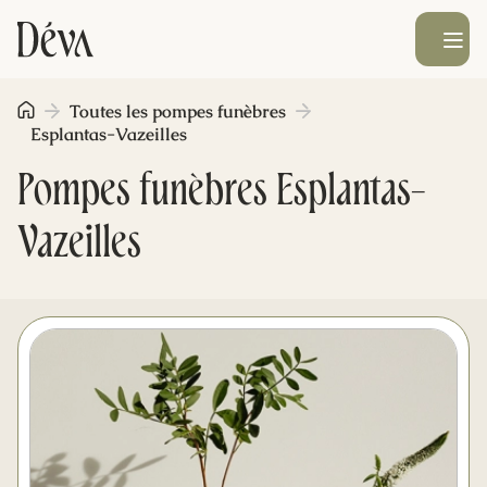
Ouvrir le men
Toutes les pompes funèbres
Obsèques
Esplantas-Vazeilles
Pompes funèbres Esplantas-
Prévoyance
Vazeilles
Monument funéraire
Livraison de fleurs
Blog