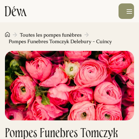
Ouvrir le men
Obsèques
Toutes les pompes funèbres
Pompes Funebres Tomczyk Delebury - Cuincy
Prévoyance
Monument funéraire
Livraison de fleurs
Blog
Pompes Funebres Tomczyk