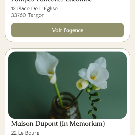
12 Place De L'Église
33760 Targon
Voir l'agence
Maison Dupont (In Memoriam)
22 Le Bourg