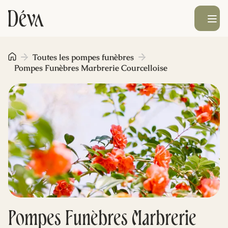
Ouvrir le men
Obsèques
Toutes les pompes funèbres
Pompes Funèbres Marbrerie Courcelloise
Prévoyance
Monument funéraire
Livraison de fleurs
Blog
Pompes Funèbres Marbrerie