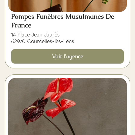
Pompes Funèbres Musulmanes De
France
14 Place Jean Jaurès
62970 Courcelles-lès-Lens
Voir l'agence