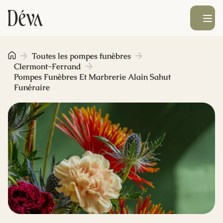
Ouvrir le men
Obsèques
Toutes les pompes funèbres
Clermont-Ferrand
Pompes Funèbres Et Marbrerie Alain Sahut
Prévoyance
Funéraire
Monument funéraire
Livraison de fleurs
Blog