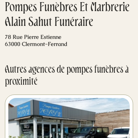
Mes dernières volontés
Pompes Funèbres Et Marbrerie
Alain Sahut Funéraire
78 Rue Pierre Estienne
63000 Clermont-Ferrand
Autres agences de pompes funèbres à
proximité