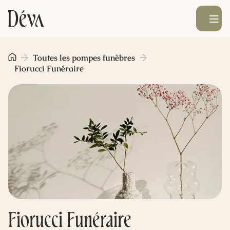
Ouvrir le men
Obsèques
Toutes les pompes funèbres
Fiorucci Funéraire
Prévoyance
Monument funéraire
Livraison de fleurs
Blog
Fiorucci Funéraire