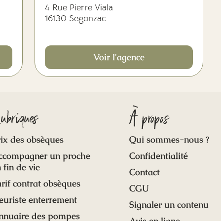
4 Rue Pierre Viala
16130 Segonzac
Voir l'agence
ubriques
À propos
ix des obsèques
Qui sommes-nous ?
ccompagner un proche
Confidentialité
 fin de vie
Contact
rif contrat obsèques
CGU
euriste enterrement
Signaler un contenu
nnuaire des pompes
Avis en ligne