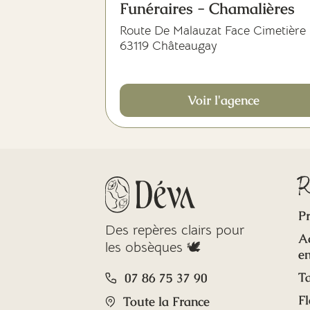
Funéraires - Chamalières
Route De Malauzat Face Cimetière
63119 Châteaugay
Voir l'agence
R
Pr
Des repères clairs pour
A
les obsèques 🕊️
en
Ta
07 86 75 37 90
Fl
Toute la France