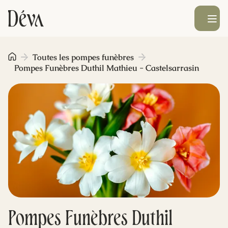
Ouvrir le men
Obsèques
Toutes les pompes funèbres
Pompes Funèbres Duthil Mathieu - Castelsarrasin
Prévoyance
Monument funéraire
Livraison de fleurs
Blog
Pompes Funèbres Duthil