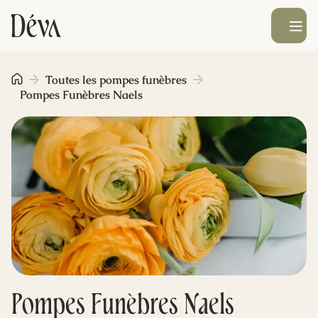
Ouvrir le men
Obsèques
Toutes les pompes funèbres
Pompes Funèbres Naels
Prévoyance
Monument funéraire
Livraison de fleurs
Blog
Pompes Funèbres Naels