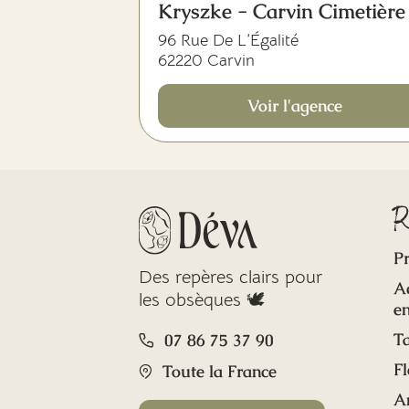
Kryszke - Carvin Cimetière
96 Rue De L’Égalité
62220 Carvin
Voir l'agence
R
Pr
Des repères clairs pour
A
les obsèques 🕊️
en
Ta
07 86 75 37 90
Fl
Toute la France
A