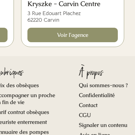
Kryszke - Carvin Centre
3 Rue Edouart Plachez
62220 Carvin
Voir l'agence
ubriques
À propos
ix des obsèques
Qui sommes-nous ?
ccompagner un proche
Confidentialité
 fin de vie
Contact
rif contrat obsèques
CGU
euriste enterrement
Signaler un contenu
nnuaire des pompes
Avis en ligne