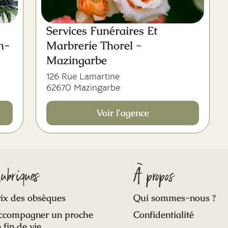
Services Funéraires Et
n-
Marbrerie Thorel -
Mazingarbe
126 Rue Lamartine
62670 Mazingarbe
Voir l'agence
ubriques
À propos
ix des obsèques
Qui sommes-nous ?
ccompagner un proche
Confidentialité
 fin de vie