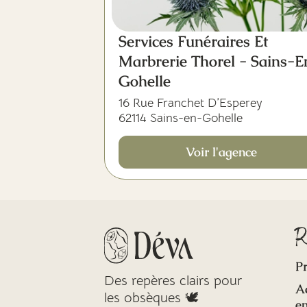
Services Funéraires Et
Marbrerie Thorel - Sains-E
Gohelle
16 Rue Franchet D’Esperey
62114 Sains-en-Gohelle
Voir l'agence
R
Pr
Des repères clairs pour
A
les obsèques 🕊️
en