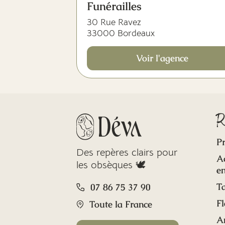
Funérailles
30 Rue Ravez
33000 Bordeaux
Voir l'agence
R
Pr
Des repères clairs pour
A
les obsèques 🕊️
en
Ta
07 86 75 37 90
Fl
Toute la France
A