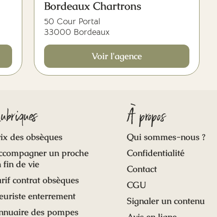
Bordeaux Chartrons
50 Cour Portal
33000 Bordeaux
Voir l'agence
ubriques
À propos
ix des obsèques
Qui sommes-nous ?
ccompagner un proche
Confidentialité
 fin de vie
Contact
rif contrat obsèques
CGU
euriste enterrement
Signaler un contenu
nnuaire des pompes
Avis en ligne