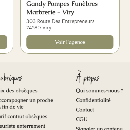
Gandy Pompes Funèbres
Marbrerie - Viry
303 Route Des Entrepreneurs
74580 Viry
Voir l'agence
ubriques
À propos
ix des obsèques
Qui sommes-nous ?
ccompagner un proche
Confidentialité
 fin de vie
Contact
rif contrat obsèques
CGU
euriste enterrement
Signaler un contenu