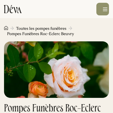
Ouvrir le men
Obsèques
Toutes les pompes funèbres
Pompes Funèbres Roc-Eclerc Beuvry
Prévoyance
Monument funéraire
Livraison de fleurs
Blog
Pompes Funèbres Roc-Eclerc