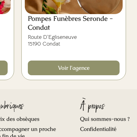
Pompes Funèbres Seronde -
Condat
Route D’Egliseneuve
15190 Condat
Voir l'agence
ubriques
À propos
ix des obsèques
Qui sommes-nous ?
ccompagner un proche
Confidentialité
 fin de vie