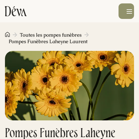
Ouvrir le men
Obsèques
Toutes les pompes funèbres
Pompes Funèbres Laheyne Laurent
Prévoyance
Monument funéraire
Livraison de fleurs
Blog
Pompes Funèbres Laheyne