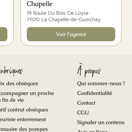
Chapelle
19 Route Du Bois De Loyse
71570 La Chapelle-de-Guinchay
Voir l'agence
ubriques
À propos
ix des obsèques
Qui sommes-nous ?
ccompagner un proche
Confidentialité
 fin de vie
Contact
rif contrat obsèques
CGU
euriste enterrement
Signaler un contenu
nnuaire des pompes
Avis en ligne