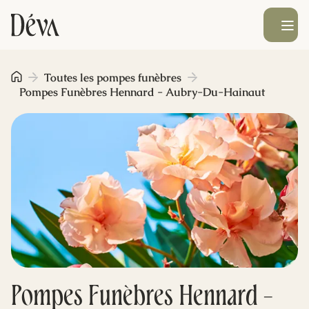
Ouvrir le men
Obsèques
Toutes les pompes funèbres
Pompes Funèbres Hennard - Aubry-Du-Hainaut
Prévoyance
Monument funéraire
Livraison de fleurs
Blog
Pompes Funèbres Hennard -