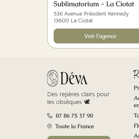
Sublimatorium - La Ciotat
536 Avenue Président Kennedy
13600 La Ciotat
Voir l'agence
R
Pr
Des repères clairs pour
A
les obsèques 🕊️
en
Ta
07 86 75 37 90
Fl
Toute la France
A