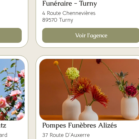
Funéraire - Turny
4 Route Chennevières
89570 Turny
Voir l'agence
tz
Pompes Funèbres Alizés
ard
37 Route D’Auxerre